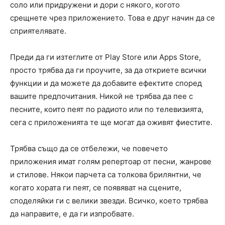
соло или придружени и дори с някого, когото
срещнете чрез приложението. Това е друг начин да се
сприятелявате.
Преди да ги изтеглите от Play Store или Apps Store,
просто трябва да ги проучите, за да откриете всички
функции и да можете да добавите ефектите според
вашите предпочитания. Никой не трябва да пее с
песните, които пеят по радиото или по телевизията,
сега с приложенията те ще могат да оживят фиестите.
Трябва също да се отбележи, че повечето
приложения имат голям репертоар от песни, жанрове
и стилове. Някои парчета са толкова брилянтни, че
когато хората ги пеят, се появяват на сцените,
споделяйки ги с велики звезди. Всичко, което трябва
да направите, е да ги изпробвате.