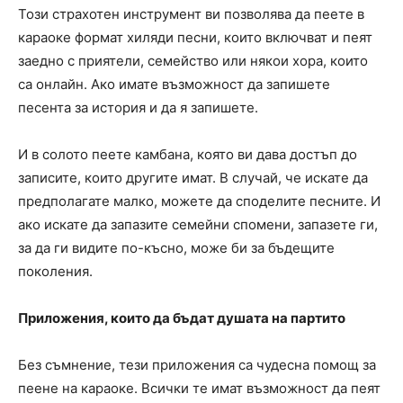
Този страхотен инструмент ви позволява да пеете в
караоке формат хиляди песни, които включват и пеят
заедно с приятели, семейство или някои хора, които
са онлайн. Ако имате възможност да запишете
песента за история и да я запишете.
И в солото пеете камбана, която ви дава достъп до
записите, които другите имат. В случай, че искате да
предполагате малко, можете да споделите песните. И
ако искате да запазите семейни спомени, запазете ги,
за да ги видите по-късно, може би за бъдещите
поколения.
Приложения, които да бъдат душата на партито
Без съмнение, тези приложения са чудесна помощ за
пеене на караоке. Всички те имат възможност да пеят