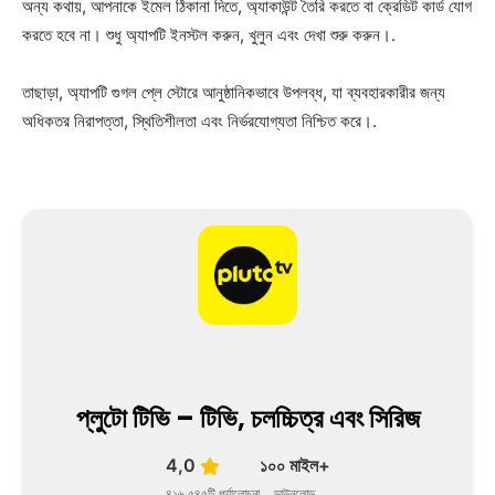
অন্য কথায়, আপনাকে ইমেল ঠিকানা দিতে, অ্যাকাউন্ট তৈরি করতে বা ক্রেডিট কার্ড যোগ
করতে হবে না। শুধু অ্যাপটি ইনস্টল করুন, খুলুন এবং দেখা শুরু করুন।.
তাছাড়া, অ্যাপটি গুগল প্লে স্টোরে আনুষ্ঠানিকভাবে উপলব্ধ, যা ব্যবহারকারীর জন্য
অধিকতর নিরাপত্তা, স্থিতিশীলতা এবং নির্ভরযোগ্যতা নিশ্চিত করে।.
প্লুটো টিভি – টিভি, চলচ্চিত্র এবং সিরিজ
4,0
১০০ মাইল+
৪১৬,৫৪৫টি পর্যালোচনা
ডাউনলোড