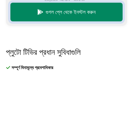
গুগল প্লে থেকে ইনস্টল করুন
প্লুটো টিভির প্রধান সুবিধাগুলি
সম্পূর্ণ বিনামূল্যে প্রবেশাধিকার