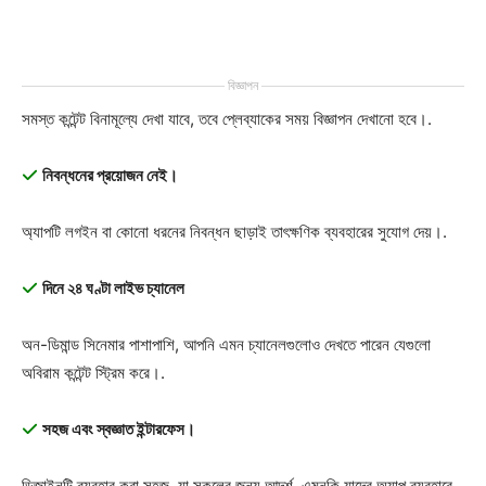
বিজ্ঞাপন
সমস্ত কন্টেন্ট বিনামূল্যে দেখা যাবে, তবে প্লেব্যাকের সময় বিজ্ঞাপন দেখানো হবে।.
নিবন্ধনের প্রয়োজন নেই।
অ্যাপটি লগইন বা কোনো ধরনের নিবন্ধন ছাড়াই তাৎক্ষণিক ব্যবহারের সুযোগ দেয়।.
দিনে ২৪ ঘণ্টা লাইভ চ্যানেল
অন-ডিমান্ড সিনেমার পাশাপাশি, আপনি এমন চ্যানেলগুলোও দেখতে পারেন যেগুলো
অবিরাম কন্টেন্ট স্ট্রিম করে।.
সহজ এবং স্বজ্ঞাত ইন্টারফেস।
ডিজাইনটি ব্যবহার করা সহজ, যা সকলের জন্য আদর্শ, এমনকি যাদের অ্যাপ ব্যবহারে