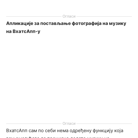
Огласи
Апликације за постављање фотографија на музику
на ВхатсАпп-у
Огласи
ВхатсАпп сам по себи нема одређену функцију која