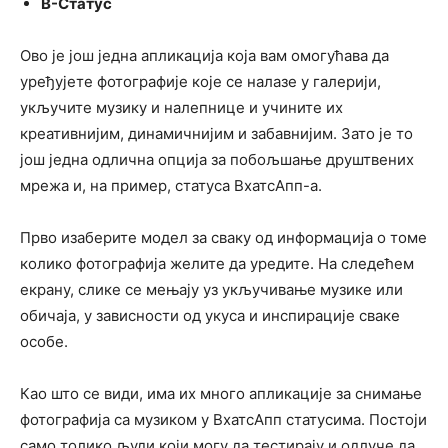
В-Статус
Ово је још једна апликација која вам омогућава да
уређујете фотографије које се налазе у галерији,
укључите музику и налепнице и учините их
креативнијим, динамичнијим и забавнијим. Зато је то
још једна одлична опција за побољшање друштвених
мрежа и, на пример, статуса ВхатсАпп-а.
Прво изаберите модел за сваку од информација о томе
колико фотографија желите да уредите. На следећем
екрану, слике се мењају уз укључивање музике или
обичаја, у зависности од укуса и инспирације сваке
особе.
Као што се види, има их много
апликације за снимање
фотографија са музиком у ВхатсАпп статусима. Постоји
само толико људи који могу да тестирају и одлуче да