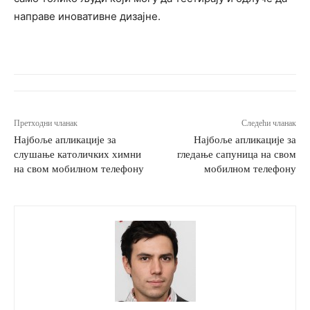
направе иновативне дизајне.
Претходни чланак
Следећи чланак
Најбоље апликације за
Најбоље апликације за
слушање католичких химни
гледање сапуница на свом
на свом мобилном телефону
мобилном телефону