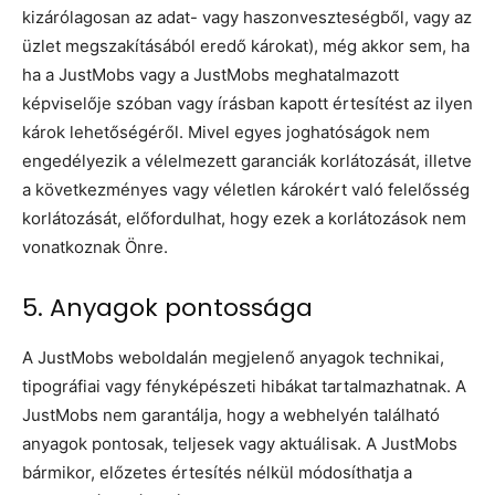
kizárólagosan az adat- vagy haszonveszteségből, vagy az
üzlet megszakításából eredő károkat), még akkor sem, ha
ha a JustMobs vagy a JustMobs meghatalmazott
képviselője szóban vagy írásban kapott értesítést az ilyen
károk lehetőségéről. Mivel egyes joghatóságok nem
engedélyezik a vélelmezett garanciák korlátozását, illetve
a következményes vagy véletlen károkért való felelősség
korlátozását, előfordulhat, hogy ezek a korlátozások nem
vonatkoznak Önre.
5. Anyagok pontossága
A JustMobs weboldalán megjelenő anyagok technikai,
tipográfiai vagy fényképészeti hibákat tartalmazhatnak. A
JustMobs nem garantálja, hogy a webhelyén található
anyagok pontosak, teljesek vagy aktuálisak. A JustMobs
bármikor, előzetes értesítés nélkül módosíthatja a