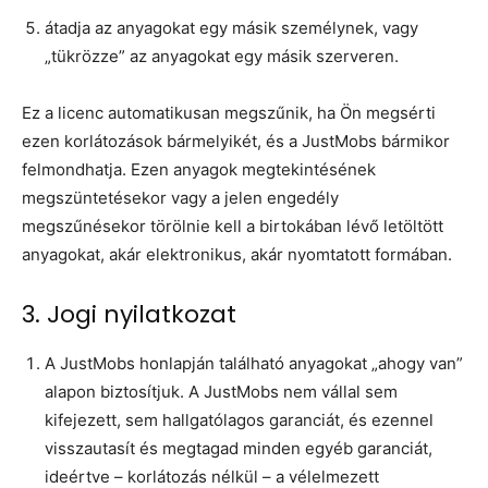
átadja az anyagokat egy másik személynek, vagy
„tükrözze” az anyagokat egy másik szerveren.
Ez a licenc automatikusan megszűnik, ha Ön megsérti
ezen korlátozások bármelyikét, és a JustMobs bármikor
felmondhatja. Ezen anyagok megtekintésének
megszüntetésekor vagy a jelen engedély
megszűnésekor törölnie kell a birtokában lévő letöltött
anyagokat, akár elektronikus, akár nyomtatott formában.
3. Jogi nyilatkozat
A JustMobs honlapján található anyagokat „ahogy van”
alapon biztosítjuk. A JustMobs nem vállal sem
kifejezett, sem hallgatólagos garanciát, és ezennel
visszautasít és megtagad minden egyéb garanciát,
ideértve – korlátozás nélkül – a vélelmezett