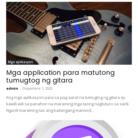
Mga aplikasyon
Mga application para matutong
tumugtog ng gitara
admin
-
Disyembre 1, 2022
Ang mga aplikasyon para sa pag-aaral na tumugtog ng gitara ay
kawili-wili sa panahon na maraming mga taong nagtuturo sa sarili.
Ngunit maraming tao ang kailangang manood...