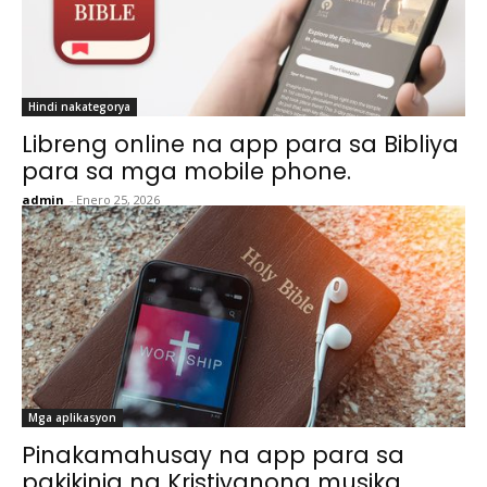
Hindi nakategorya
Libreng online na app para sa Bibliya
para sa mga mobile phone.
admin
-
Enero 25, 2026
Mga aplikasyon
Pinakamahusay na app para sa
pakikinig ng Kristiyanong musika