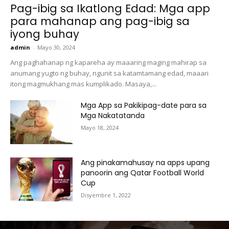
Pag-ibig sa Ikatlong Edad: Mga app
para mahanap ang pag-ibig sa
iyong buhay
admin
-
Mayo 30, 2024
Ang paghahanap ng kapareha ay maaaring maging mahirap sa
anumang yugto ng buhay, ngunit sa katamtamang edad, maaari
itong magmukhang mas kumplikado. Masaya,...
Mga App sa Pakikipag-date para sa
Mga Nakatatanda
Mayo 18, 2024
Ang pinakamahusay na apps upang
panoorin ang Qatar Football World
Cup
Disyembre 1, 2022