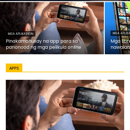
MGA APLIK
MGA APLIKASYON
Pinakamahusay na app para sa
Mga lib
panonood ng mga pelikula online
nawalan
APPS