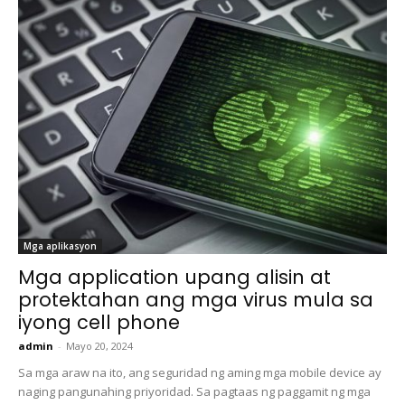
Mga aplikasyon
Mga application upang alisin at
protektahan ang mga virus mula sa
iyong cell phone
admin
-
Mayo 20, 2024
Sa mga araw na ito, ang seguridad ng aming mga mobile device ay
naging pangunahing priyoridad. Sa pagtaas ng paggamit ng mga