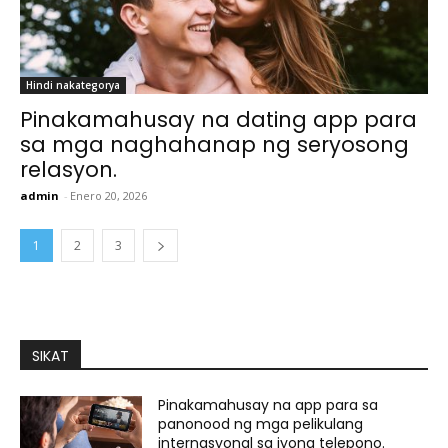
Hindi nakategorya
Pinakamahusay na dating app para
sa mga naghahanap ng seryosong
relasyon.
admin
-
Enero 20, 2026
1
2
3
SIKAT
Pinakamahusay na app para sa
panonood ng mga pelikulang
internasyonal sa iyong telepono.