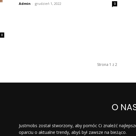
Admin
-
grudzień 1, 2022
0
0
Strona 1 z 2
O NA
Justmobs został stworzony, aby pomóc Ci znaleźć najlepsz
oparciu o aktualne trendy, abyś był zawsze na bieżąco.