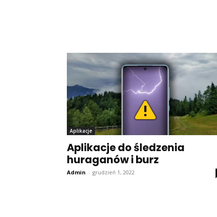
Aplikacje
Aplikacje do śledzenia
huraganów i burz
Admin
-
grudzień 1, 2022