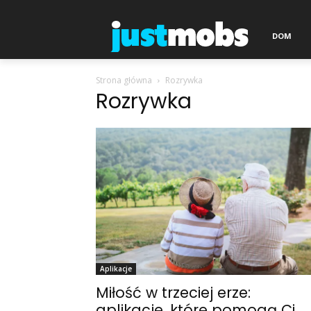
DOM
Strona główna
Rozrywka
Rozrywka
Aplikacje
Miłość w trzeciej erze:
aplikacje, które pomogą Ci