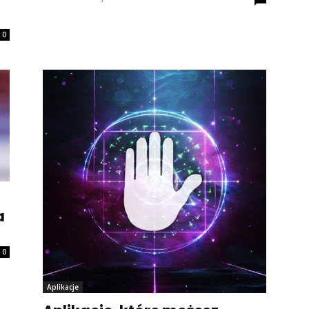
a
0
a
0
Aplikacje