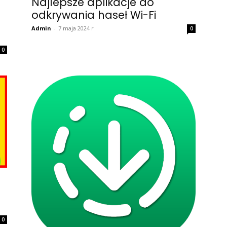
Najlepsze aplikacje do
odkrywania haseł Wi-Fi
Admin
-
7 maja 2024 r
0
0
0